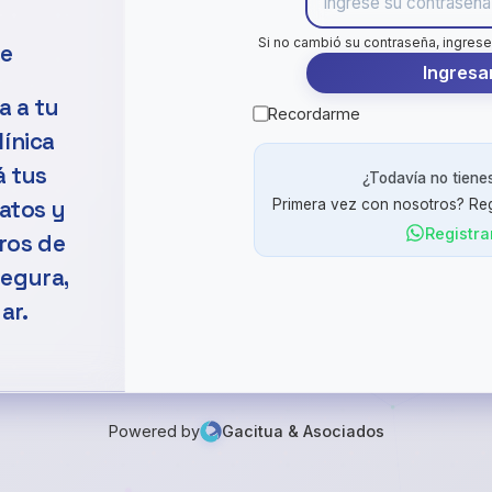
Si no cambió su contraseña, ingre
te
Ingresa
a a tu
Recordarme
línica
á tus
¿Todavía no tiene
datos y
Primera vez con nosotros? Reg
Registra
ros de
segura,
ar.
Powered by
Gacitua & Asociados