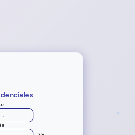
edenciales
to
ña